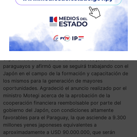
recibida a lo largo de estos años. En la ocasión, el
canciller Federico González presentó la maqueta
modelo a escala del primer satélite paraguayo,
GUARANISAT-1, que fue construido en Japón por
profesionales paraguayos formados en dicho país. Este
satélite será lanzado próximamente por un astronauta
japonés y constituye un ejemplo a destacar en estas
nuevas áreas de relacionamiento. Resaltó que esta
experiencia demuestra el talento de los jóvenes
paraguayos y afirmó que se seguirá trabajando con el
Japón en el campo de la formación y capacitación de
los mismos para la generación de mayores
oportunidades. Agradeció el anuncio realizado por el
ministro Motegi acerca de la aprobación de la
cooperación financiera reembolsable por parte del
gobierno del Japón, con condiciones altamente
favorables para el Paraguay, la que asciende a 9.300
millones yenes japoneses equivalentes a
aproximadamente a USD 90.000.000, que serán