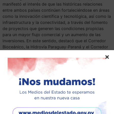
manifestó el interés de que las históricas relaciones
entre ambos países continúen fortaleciéndose en áreas
como la innovación científica y tecnológica, así como la
infraestructura y la conectividad, a través del fomento
de proyectos que generen las condiciones propicias
para un mayor flujo comercial y un aumento de las
inversiones. En este sentido, destacó que el Corredor
Bioceánico, la Hidrovía Paraguay-Paraná y el Corredor
de Exportación del Oeste permitirán la integración del
Paraguay a las principales rutas comerciales del mundo,
por medio de la conexión a los principales puertos
ubicados en las costas de los océanos Atlántico y
Pacífico, logrando así una mayor eficiencia logística y
competitividad económica. Reiteró el deseo de evaluar
alternativas orientadas al fortalecimiento del comercio
entre el Mercosur y Japón. Asimismo, destacó el
importante aporte de la comunidad japonesa al
desarrollo del Paraguay y la permanente cooperación