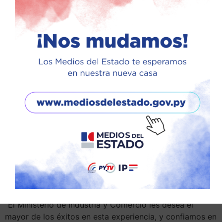
marco del proyecto “Implementación del Centro TASK
Paraguay de Autopartes y Plan Piloto de Difusión de
Vehículos Eléctricos”. La formación, que durará cuatro
meses, se imparte en instituciones líderes del sector
automotriz y manufacturero de ese país.
La delegación está integrada por Esteban Segovia,
Alexander Doreskevich, Jessica Álvarez, Wellington
Báez, Guido Martínez, Paulo Melgarejo, Ángel Miranda,
Jesús Ferreira, Jessica Ramírez y Hernán López. Las
actividades dieron inicio en la Asociación Coreana de la
Industria de Moldes (KODMIC), con una bienvenida a
cargo de Javier Viveros, viceministro de Industria, quien
felicitó a los participantes y los instó a aprovechar la
transferencia de conocimientos ofrecida por expertos
asiáticos.
“El Ministerio de Industria y Comercio les desea el
mayor de los éxitos en esta experiencia, y confiamos en