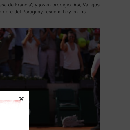
sa de Francia”, y joven prodigio. Así, Vallejos
 nombre del Paraguay resuena hoy en los