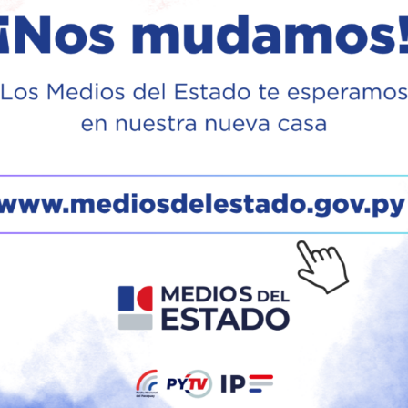
gar al super tie break,
e, logró superarse y
peración, hasta su
dó en 6-3, 7-5, 3-6, 2-
), destacó el épico
a extendida duración
años, resiste a Vallejo
partido como “un
@rolandgarros
or local, Moïse
n uno de los tantos
an los segundos finales, cuando el francés logra colocar un
 desplomarse sobre el polvo de arena. “A day he will never
l partido, el francés es entrevistado en la cancha ante el pú
entía que requirió para enfrentarse al paraguayo: “En la par