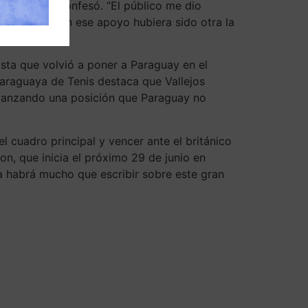
 público)”, confesó. “El público me dio
ntalmente. Sin ese apoyo hubiera sido otra la
nista que volvió a poner a Paraguay en el
Paraguaya de Tenis destaca que Vallejos
 alcanzando una posición que Paraguay no
el cuadro principal y vencer ante el británico
n, que inicia el próximo 29 de junio en
a habrá mucho que escribir sobre este gran