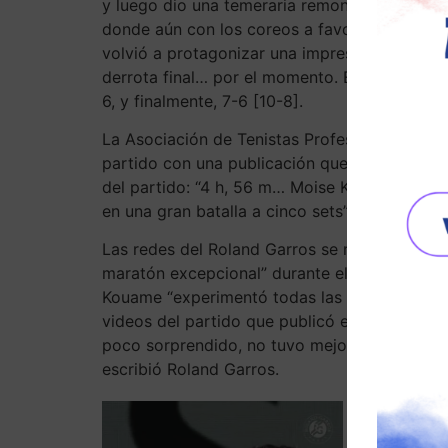
y luego dio una temeraria remontada, hasta lle
donde aún con los coreos a favor del oponent
volvió a protagonizar una impresionante recu
derrota final… por el momento. El puntaje que
6, y finalmente, 7-6 [10-8].
La Asociación de Tenistas Profesionales (ATP
partido con una publicación que destacaba l
del partido: “4 h, 56 m… Moise Kouame, de 17 
en una gran batalla a cinco sets”.
Las redes del Roland Garros se refirieron al 
maratón excepcional” durante el cual el jugad
Kouame “experimentó todas las emociones”. E
videos del partido que publicó en X se muestr
poco sorprendido, no tuvo mejor reacción que
escribió Roland Garros.
Al final de
toda la val