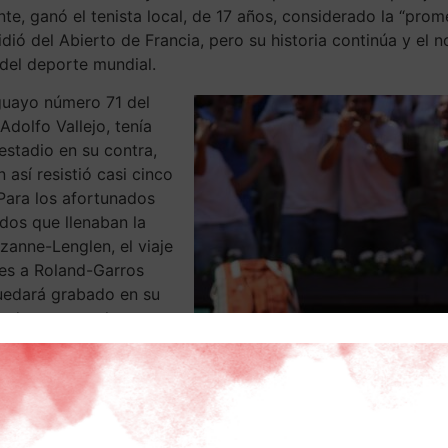
te, ganó el tenista local, de 17 años, considerado la “prome
idió del Abierto de Francia, pero su historia continúa y el
del deporte mundial.
guayo número 71 del
dolfo Vallejo, tenía
estadio en su contra,
 así resistió casi cinco
“Para los afortunados
ados que llenaban la
zanne-Lenglen, el viaje
ves a Roland-Garros
edará grabado en su
a durante mucho
 especialmente para
sinos”. Así inicia un
artido con dos derrotas