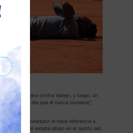
a pelota certera contra Vallejo, y luego, un
 forget… (Un día que él nunca olvidará)”,
blico y el entrevistador le hace referencia a
te final, cuando estaba abajo en el quinto set,