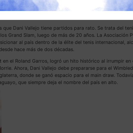
rado pero no dejé de creer, y eso fue gracias a ustedes (el
rgía para poder continuar (el juego), tanto física como me
recordó luego en conferencia de prensa.
s que Dani Vallejo tiene partidos para rato. Se trata del te
e los Grand Slam, luego de más de 20 años. La Asociación 
sicionar al país dentro de la élite del tenis internacional,
desde hace más de dos décadas.
 en el Roland Garros, logró un hito histórico al irrumpir en 
rrie. Ahora, Dani Vallejo debe prepararse para el Wimbledo
nglaterra, donde se ganó espacio para el main draw. Todaví
aguayo, que siempre deja el nombre del país en alto.