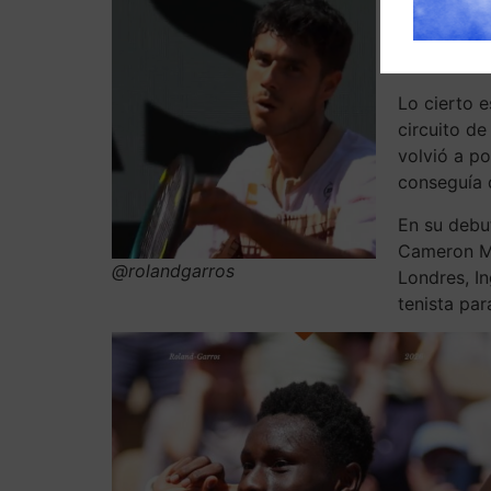
estaba queb
muchas ene
historia”, 
Lo cierto e
circuito d
volvió a po
conseguía 
En su debut
Cameron Mo
@rolandgarros
Londres, I
tenista par