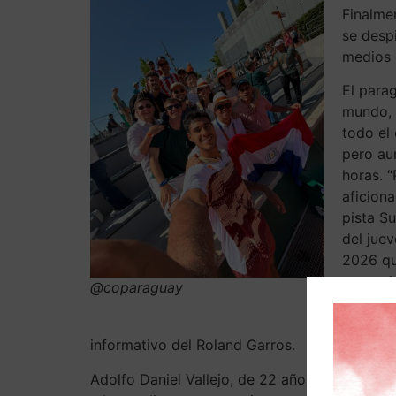
Finalmen
se desp
medios 
El para
mundo, A
todo el 
pero aun
horas. 
aficion
pista Su
del jue
2026 qu
memori
@coparaguay
tiempo,
los pari
informativo del Roland Garros.
Adolfo Daniel Vallejo, de 22 años, inició el p