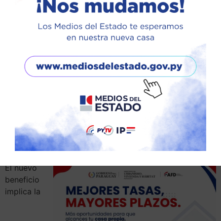
Por si fuera poco, Che Róga Porã 3.0 duplica el periodo
de financiamiento, que pasa a nada menos que 30 años
de plazo. También aumenta y expande las condiciones
preferenciales que anteriormente aplicaban solo para
Asunción ahora se extienden también a todas las
ciudades del departamento Central y a Presidente
Hayes, aledaño a la Capital, donde muchas familias
están realizando inversiones inmobiliarias.
Ahora, tanto para Asunción, Central y Presidente Hayes,
Che Róga Porã 3.0 brinda la posibilidad de acceder a la
vivienda por montos financiables de hasta G
797.000.000.
El nuevo
beneficio
implica la