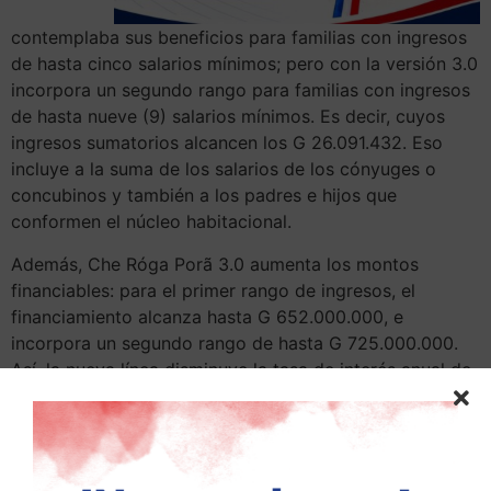
contemplaba sus beneficios para familias con ingresos
de hasta cinco salarios mínimos; pero con la versión 3.0
incorpora un segundo rango para familias con ingresos
de hasta nueve (9) salarios mínimos. Es decir, cuyos
ingresos sumatorios alcancen los G 26.091.432. Eso
incluye a la suma de los salarios de los cónyuges o
concubinos y también a los padres e hijos que
conformen el núcleo habitacional.
Además, Che Róga Porã 3.0 aumenta los montos
financiables: para el primer rango de ingresos, el
financiamiento alcanza hasta G 652.000.000, e
incorpora un segundo rango de hasta G 725.000.000.
Así, la nueva línea disminuye la tasa de interés anual de
las cuotas de un rango de 13 a 15% a 15 años, a una
tasa de solo 9,9% anual. Se debe recordar que la
versión anterior del programa tenía un monto
financiable máximo de G 609.000.000.