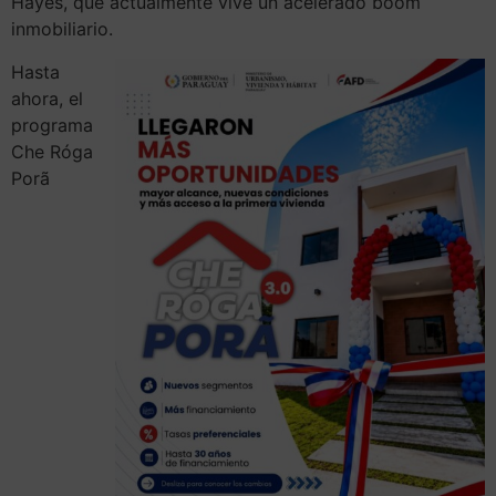
Hayes, que actualmente vive un acelerado boom
inmobiliario.
Hasta
ahora, el
programa
Che Róga
Porã