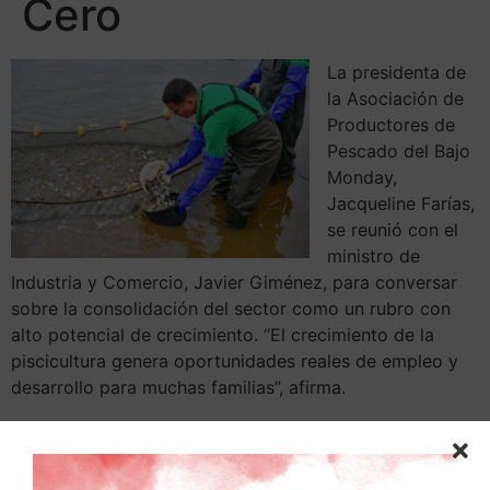
Cero
La presidenta de
la Asociación de
Productores de
Pescado del Bajo
Monday,
Jacqueline Farías,
se reunió con el
ministro de
Industria y Comercio, Javier Giménez, para conversar
sobre la consolidación del sector como un rubro con
alto potencial de crecimiento. “El crecimiento de la
piscicultura genera oportunidades reales de empleo y
desarrollo para muchas familias”, afirma.
La titular de la Asociación de Productores de Pescado
del Bajo Monday asegura que la producción piscícola se
encuentra en una etapa de expansión y descubrimiento