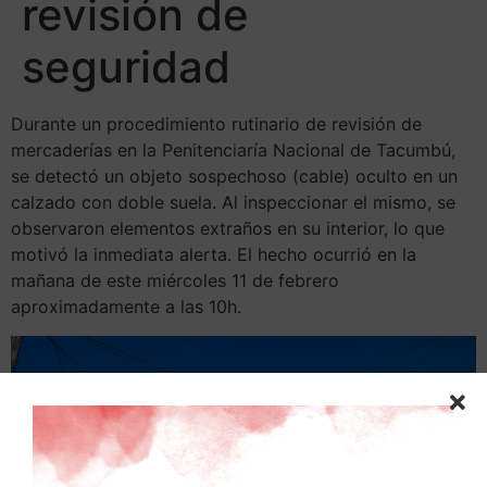
revisión de
seguridad
Durante un procedimiento rutinario de revisión de
mercaderías en la Penitenciaría Nacional de Tacumbú,
se detectó un objeto sospechoso (cable) oculto en un
calzado con doble suela. Al inspeccionar el mismo, se
observaron elementos extraños en su interior, lo que
motivó la inmediata alerta. El hecho ocurrió en la
mañana de este miércoles 11 de febrero
aproximadamente a las 10h.