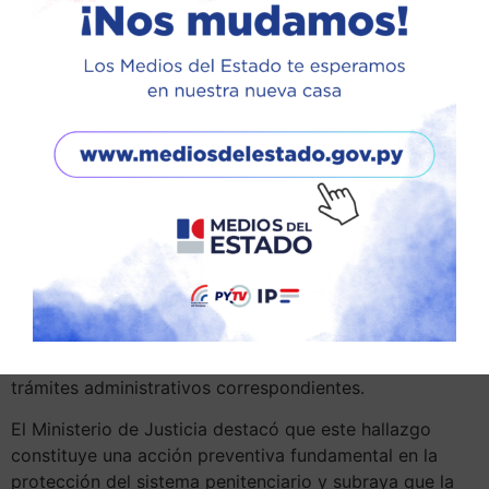
Ante la situación, se convocó a agentes especializados
en explosivos de la FOPE de la Policía Nacional, quienes
tras la verificación técnica determinaron que se trataba
de un artefacto explosivo improvisado con circuitos de
iniciación eléctrica.
El objeto fue incautado y trasladado a la Jefatura de
Seguridad, donde permanece bajo custodia para los
trámites administrativos correspondientes.
El Ministerio de Justicia destacó que este hallazgo
constituye una acción preventiva fundamental en la
protección del sistema penitenciario y subraya que la