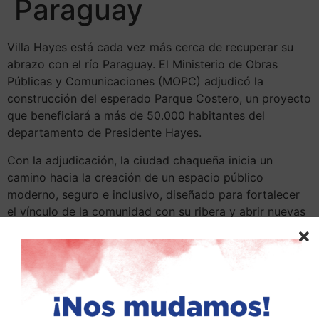
Paraguay
Villa Hayes está cada vez más cerca de recuperar su
abrazo con el río Paraguay. El
Ministerio de Obras
Públicas y Comunicaciones (MOPC)
adjudicó la
construcción del esperado Parque Costero, un proyecto
que beneficiará a más de 50.000 habitantes del
departamento de Presidente Hayes.
Con la adjudicación, la ciudad chaqueña inicia un
camino hacia la creación de un espacio público
moderno, seguro e inclusivo, diseñado para fortalecer
el vínculo de la comunidad con su ribera y abrir nuevas
oportunidades de desarrollo.
La empresa
Terminal Occidental S.A.
fue seleccionada
para llevar adelante los trabajos, con una oferta de G.
9.916 millones, según la Resolución MOPC N.° 2013/25,
firmada por la ministra Claudia Centurión. Esto habilita