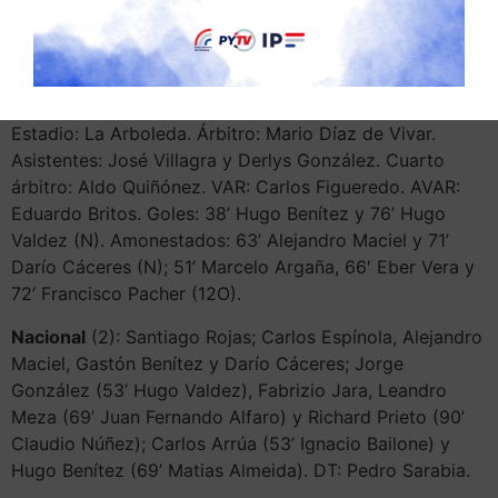
JLM, que se disputará este jueves 23 de octubre.
Detalles
Estadio: La Arboleda. Árbitro: Mario Díaz de Vivar.
Asistentes: José Villagra y Derlys González. Cuarto
árbitro: Aldo Quiñónez. VAR: Carlos Figueredo. AVAR:
Eduardo Britos. Goles: 38’ Hugo Benítez y 76’ Hugo
Valdez (N). Amonestados: 63’ Alejandro Maciel y 71’
Darío Cáceres (N); 51’ Marcelo Argaña, 66′ Eber Vera y
72’ Francisco Pacher (12O).
Nacional
(2): Santiago Rojas; Carlos Espínola, Alejandro
Maciel, Gastón Benítez y Darío Cáceres; Jorge
González (53’ Hugo Valdez), Fabrizio Jara, Leandro
Meza (69’ Juan Fernando Alfaro) y Richard Prieto (90’
Claudio Núñez); Carlos Arrúa (53’ Ignacio Bailone) y
Hugo Benítez (69’ Matias Almeida). DT: Pedro Sarabia.