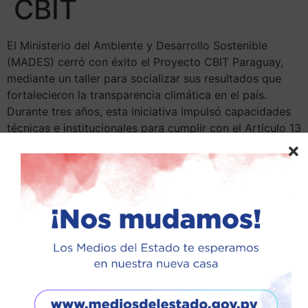
CBIT
El Ministerio del Ambiente y Desarrollo Sostenible
(MADES) cerró con éxito el Proyecto CBIT Paraguay,
mediante un taller para socializar sus resultados que
fortalecieron la transparencia climática en el país.
Durante tres años, esta iniciativa impulsó capacidades
técnicas e institucionales para cumplir con el Artículo 13
del Acuerdo de París.
En el taller se presentaron los principales logros
construidos en conjunto con instituciones públicas,
sector privado, academia, organizaciones civiles,
jóvenes y mujeres. Destacan el Módulo de Cambio
Climático integrado al Sistema de Información
Ambiental (SIAM), la Plataforma Nacional de
Transparencia con herramientas de inteligencia artificial
y un visor de brechas de género, además del Aula del
Clima para formación técnica adaptada a diversos