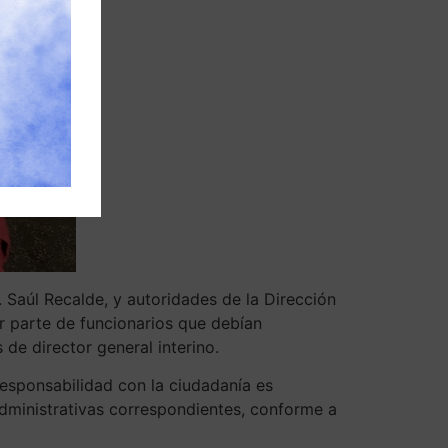
r. Saúl Recalde, y autoridades de la Dirección
r parte de funcionarios que debían
de director general interino.
responsabilidad con la ciudadanía es
administrativas correspondientes, conforme a