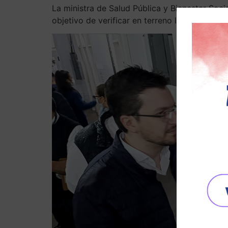
La ministra de Salud Pública y Bienestar Soci
objetivo de verificar en terreno las condicion