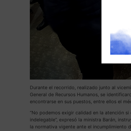
Durante el recorrido, realizado junto al vicem
General de Recursos Humanos, se identificaro
encontrarse en sus puestos, entre ellos el mé
“No podemos exigir calidad en la atención si 
indelegable”, expresó la ministra Barán, ins
la normativa vigente ante el incumplimiento d