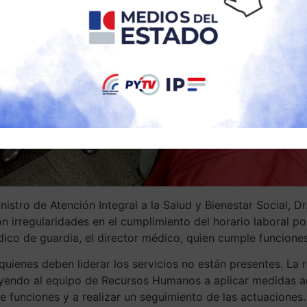
inistro de Atención Integral a la Salud y Bienestar Social, D
n irregularidades en el cumplimiento del horario laboral po
dico de guardia, el director médico, quien cumple funciones 
quienes deben liderar los servicios no están presentes. La 
truyendo al equipo de Recursos Humanos a aplicar medidas 
e funciones y a realizar un seguimiento de las actuaciones.