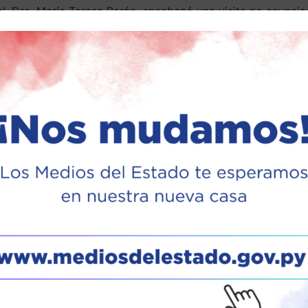
al, Dra. María Teresa Barán, encabezó una visita no anunci
es de atención a los pacientes y la operatividad del centro a