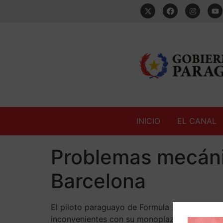
INICIO
EL CANAL
Problemas mecáni
Barcelona
El piloto paraguayo de Formula 2, Joshua Due
inconvenientes con su monoplaza. Duerksen d