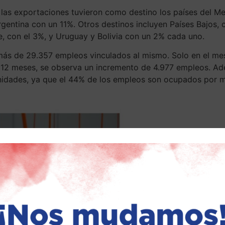
 las exportaciones tuvieron como destino los países del Me
gentina con un 11%. Otros destinos incluyen Países Bajos,
, con el 3%, y Uruguay y Bolivia con un 2% cada uno.
más de 29.357 empleos vinculados al mismo. Solo en el mes
s 12 meses, se observa un incremento de 4.977 empleos. A
nidades, ya que el 44% de los empleos son ocupados por m