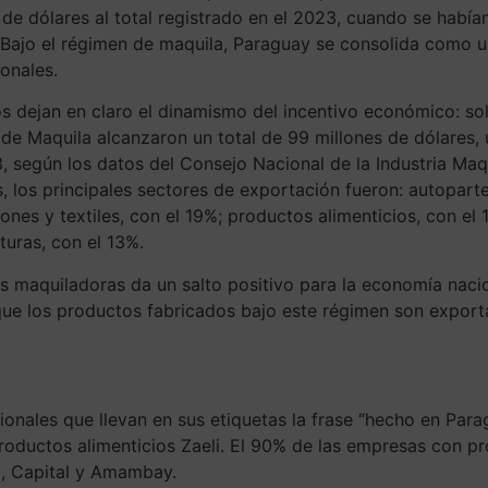
 de dólares al total registrado en el 2023, cuando se habí
 Bajo el régimen de maquila, Paraguay se consolida como 
ionales.
s dejan en claro el dinamismo del incentivo económico: so
de Maquila alcanzaron un total de 99 millones de dólares
, según los datos del Consejo Nacional de la Industria Maq
, los principales sectores de exportación fueron: autopart
ones y textiles, con el 19%; productos alimenticios, con el
uras, con el 13%.
as maquiladoras da un salto positivo para la economía naci
que los productos fabricados bajo este régimen son expor
nales que llevan en sus etiquetas la frase “hecho en Paragu
 productos alimenticios Zaeli. El 90% de las empresas con
l, Capital y Amambay.