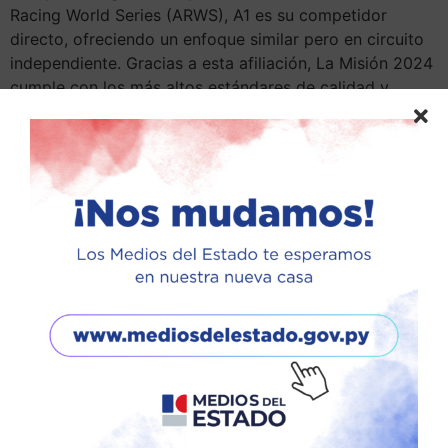
Racing World Series (ARWS), A1 es su competidor
directo, ofreciendo un enfoque similar pero en circuito
independiente. Gracias a esta afiliación, La Misión 2024
cumple con los más altos estándares de calidad y
seguridad, posicionando a Paraguay como un destino
de ecoaventura de alto nivel. “Esta carrera pone al país
en el mapa mundial del deporte de aventura, atrayendo
a equipos de diferentes partes del mundo que buscan
superar sus límites en terrenos desafiantes y únicos”,
señaló Jorge Díaz, uno de los fundadores de Arasunu.
Los participantes de La Misión 2024 se enfrentarán a
arenales, serranías y rutas de rápido desplazamiento,
todo enmarcado en un ambiente natural espectacular.
En esta edición, los desafíos requieren no solo
resistencia física, sino también habilidades de
adaptación y trabajo en equipo. Para ello, se han
implementado innovaciones tecnológicas, como el uso
de track GPX en relojes Garmin para la categoría Trail