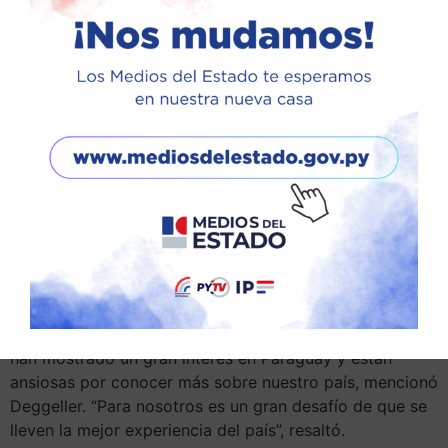
En cuanto a los visitantes que llegarán al país, se prevé
una demanda de al menos 10.000 camas hoteleras,
aunque las autoridades no descartan que esta cifra
pueda duplicarse o incluso triplicarse, teniendo en
cuenta que en países como Argentina o Chile, la
afluencia de personas supera los 250.000
espectadores.
Deggeller también adelantó que el Mundial de Rally
contará con la presencia de las 6 mejores marcas de
automovilismo a nivel mundial. La presencia de estas
marcas automovilísticas de talla mundial en nuestro
país es otro claro indicativo del prestigio que ha
adquirido este evento. Las empresas automotrices ya
han mostrado un gran interés en Paraguay y están
ansiosas por conocer más sobre nuestro país, mencionó
Deggeller. “Para nosotros es un gran desafío de que se
lleven la mejor experiencia del país”, resaltó.