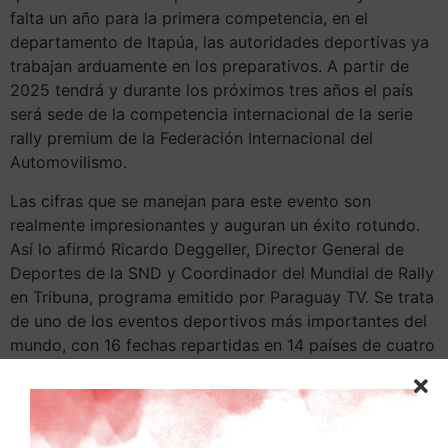
falta un año para la primera competencia, en el
departamento de Itapúa, las autoridades deportivas ya
trabajan arduamente en los preparativos. A partir de
2025 tendrá y durante los próximos tres años el país
será sede de la competencia internacional de la serie
rally premium de la Federación Internacional del
Automovilismo.
Las cifras que se manejan para este evento son
realmente impresionantes y auguran un éxito rotundo.
Así lo afirmó Ricardo Deggeller, Director General de
Deportes de la SND y Coordinador del Mundial de Rally
en Tribuna, programa emitido por Paraguay TV. Se trata
de uno de los eventos deportivos más importantes del
mundo, con 16 fechas repartidas en 14 países de cuatro
continentes. Paraguay se suma a este selecto grupo de
naciones, lo que representa un gran desafío y una
oportunidad única para mostrar al mundo las bellezas
naturales y la calidez de su gente.