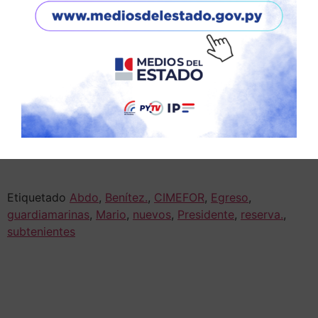
El presidente de la República, Mario Abdo Benítez,
asistió este jueves a la ceremonia de egreso de los
nuevos subtenientes y guardiamarinas de reserva de los
Centros de Instrucción Militar para Estudiantes y de
Formación de Oficiales de Reserva (CIMEFOR), período
2021.
El acto, se realizó en la unidad militar, ubicado en la
ciudad de Mariano Roque Alonso.
Etiquetado
Abdo
,
Benítez.
,
CIMEFOR
,
Egreso
,
guardiamarinas
,
Mario
,
nuevos
,
Presidente
,
reserva.
,
subtenientes