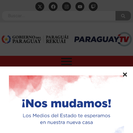
Egresan nuevos
subtenientes y
guardiamarinas del
CIMEFOR