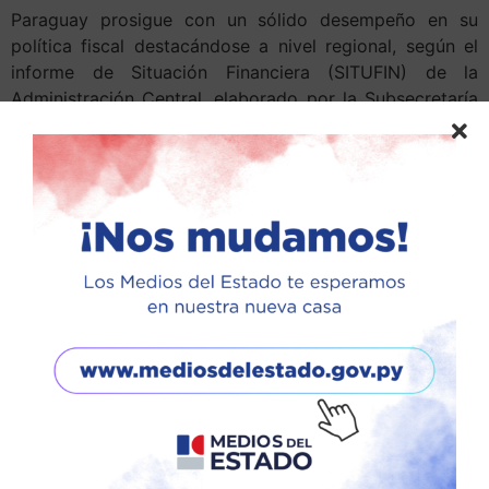
Paraguay prosigue con un sólido desempeño en su
política fiscal destacándose a nivel regional, según el
informe de Situación Financiera (SITUFIN) de la
Administración Central, elaborado por la Subsecretaría
de Estado de Economía del Ministerio de Hacienda. El
déficit fiscal de la Administración Central, acumulado a
agosto de 2017, asciende a 1.040 mil millones de
guaraníes (equivalentes a USD 186 millones), lo cual
representa el 0,6% del PIB y el 1,4% anualizado.
El documento fue presentado este viernes por el
viceministro de Economía, Humberto Colmán, y la
directora de Política Macrofiscal, Viviana Casco,
quienes informaron también que los niveles de ingresos
mantienen una tendencia positiva, en la cual se destaca
especialmente el comportamiento del comercio
exterior, que se traduce en un aumento en los ingresos
de la Dirección Nacional de Aduanas (DNA) y la
Subsecretaría de Estado de Tributación (SET).