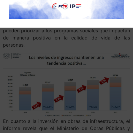
Asimismo, el SITUFIN destaca que los gastos crecen a
tasas moderadas, lo cual permite una mayor
participación de la inversión social. De esta manera, se
pueden priorizar a los programas sociales que impactan
de manera positiva en la calidad de vida de las
personas.
En cuanto a la inversión en obras de infraestructura, el
informe revela que el Ministerio de Obras Públicas y